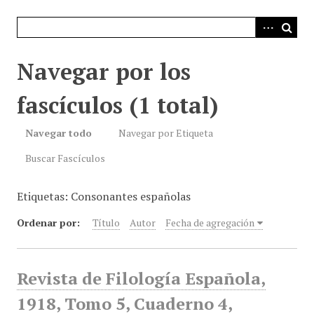
i
n
c
i
Navegar por los
p
a
fascículos (1 total)
l
Navegar todo
Navegar por Etiqueta
Buscar Fascículos
Etiquetas: Consonantes españolas
Ordenar por:
Título
Autor
Fecha de agregación
Revista de Filología Española,
1918, Tomo 5, Cuaderno 4,