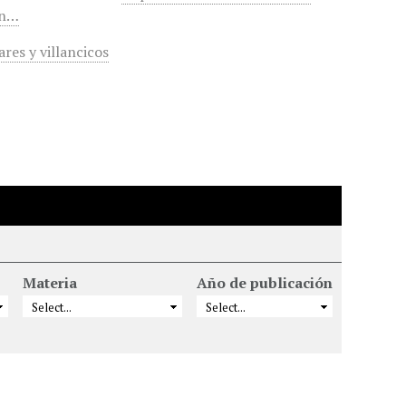
en…
res y villancicos
Materia
Año de publicación