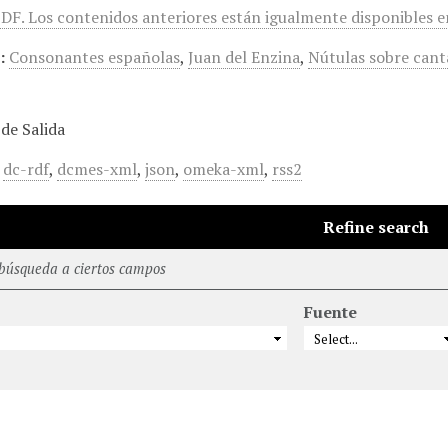
DF. Los contenidos anteriores están igualmente disponibles 
:
Consonantes españolas
,
Juan del Enzina
,
Nútulas sobre canta
de Salida
,
dc-rdf
,
dcmes-xml
,
json
,
omeka-xml
,
rss2
Refine search
 búsqueda a ciertos campos
Fuente