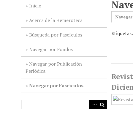
Nave
i
Inicio
n
Navegar
c
Acerca de la Hemeroteca
i
Etiquetas
p
Búsqueda por Fascículos
a
l
Navegar por Fondos
Navegar por Publicación
Periódica
Revist
Navegar por Fascículos
Dicie