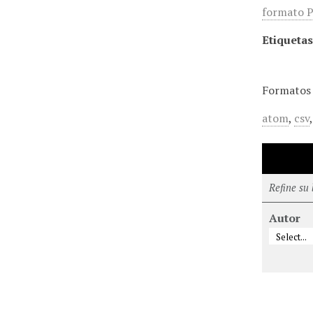
formato P
Etiquetas
Formatos 
atom
,
csv
Refine su
Autor