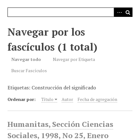
i
n
c
i
Navegar por los
p
a
fascículos (1 total)
l
Navegar todo
Navegar por Etiqueta
Buscar Fascículos
Etiquetas: Construcción del significado
Ordenar por:
Título
Autor
Fecha de agregación
Humanitas, Sección Ciencias
Sociales, 1998, No 25, Enero