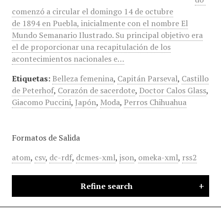
comenzó a circular el domingo 14 de octubre
de 1894 en Puebla, inicialmente con el nombre El
Mundo Semanario Ilustrado. Su principal objetivo era
el de proporcionar una recapitulación de los
acontecimientos nacionales e…
Etiquetas:
Belleza femenina
,
Capitán Parseval
,
Castillo
de Peterhof
,
Corazón de sacerdote
,
Doctor Calos Glass
,
Giacomo Puccini
,
Japón
,
Moda
,
Perros Chihuahua
Formatos de Salida
atom
,
csv
,
dc-rdf
,
dcmes-xml
,
json
,
omeka-xml
,
rss2
Refine search