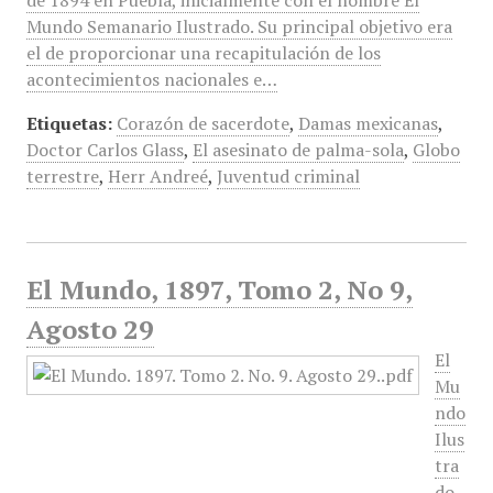
de 1894 en Puebla, inicialmente con el nombre El
Mundo Semanario Ilustrado. Su principal objetivo era
el de proporcionar una recapitulación de los
acontecimientos nacionales e…
Etiquetas:
Corazón de sacerdote
,
Damas mexicanas
,
Doctor Carlos Glass
,
El asesinato de palma-sola
,
Globo
terrestre
,
Herr Andreé
,
Juventud criminal
El Mundo, 1897, Tomo 2, No 9,
Agosto 29
El
Mu
ndo
Ilus
tra
do