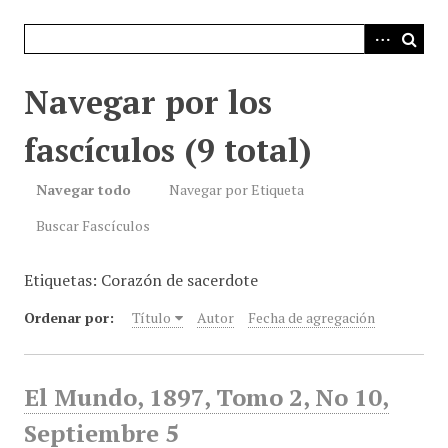
i
n
c
i
Navegar por los
p
a
fascículos (9 total)
l
Navegar todo
Navegar por Etiqueta
Buscar Fascículos
Etiquetas: Corazón de sacerdote
Ordenar por:
Título
Autor
Fecha de agregación
El Mundo, 1897, Tomo 2, No 10,
Septiembre 5