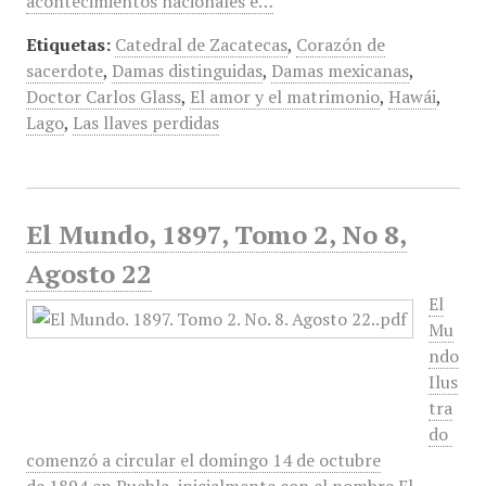
acontecimientos nacionales e…
Etiquetas:
Catedral de Zacatecas
,
Corazón de
sacerdote
,
Damas distinguidas
,
Damas mexicanas
,
Doctor Carlos Glass
,
El amor y el matrimonio
,
Hawái
,
Lago
,
Las llaves perdidas
El Mundo, 1897, Tomo 2, No 8,
Agosto 22
El
Mu
ndo
Ilus
tra
do
comenzó a circular el domingo 14 de octubre