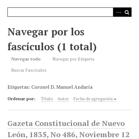
i
n
c
i
Navegar por los
p
a
fascículos (1 total)
l
Navegar todo
Navegar por Etiqueta
Buscar Fascículos
Etiquetas: Coronel D. Manuel Andaría
Ordenar por:
Título
Autor
Fecha de agregación
Gazeta Constitucional de Nuevo
León, 1835, No 486, Noviembre 12