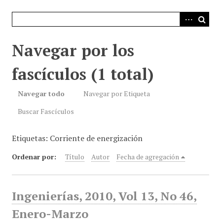
i
n
c
i
Navegar por los
p
a
fascículos (1 total)
l
Navegar todo
Navegar por Etiqueta
Buscar Fascículos
Etiquetas: Corriente de energización
Ordenar por:
Título
Autor
Fecha de agregación
Ingenierías, 2010, Vol 13, No 46,
Enero-Marzo