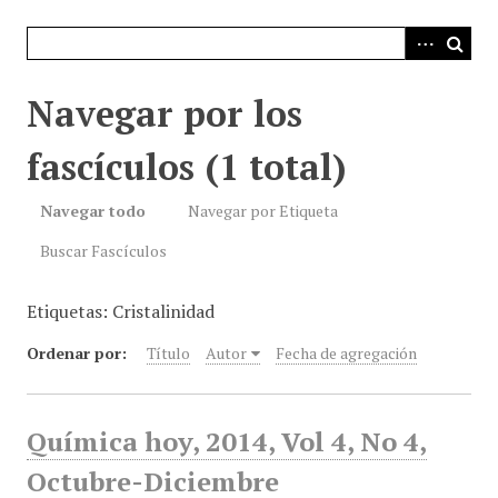
i
n
c
i
Navegar por los
p
a
fascículos (1 total)
l
Navegar todo
Navegar por Etiqueta
Buscar Fascículos
Etiquetas: Cristalinidad
Ordenar por:
Título
Autor
Fecha de agregación
Química hoy, 2014, Vol 4, No 4,
Octubre-Diciembre