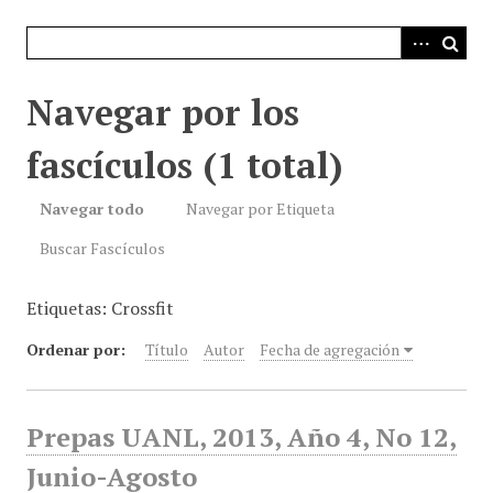
i
n
c
i
Navegar por los
p
a
fascículos (1 total)
l
Navegar todo
Navegar por Etiqueta
Buscar Fascículos
Etiquetas: Crossfit
Ordenar por:
Título
Autor
Fecha de agregación
Prepas UANL, 2013, Año 4, No 12,
Junio-Agosto