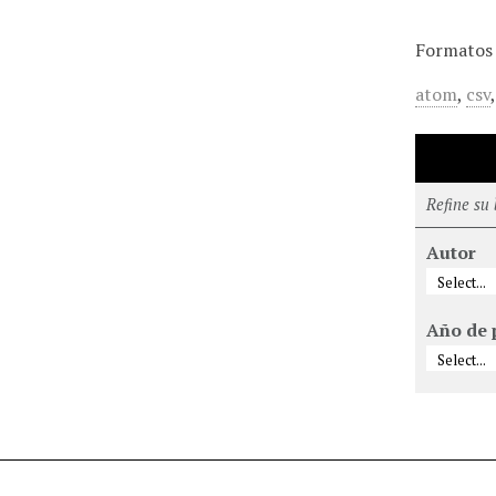
Formatos 
atom
,
csv
Refine su
Autor
Año de 