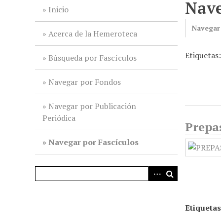
Nave
i
Inicio
n
Navegar
c
Acerca de la Hemeroteca
i
Etiquetas:
p
Búsqueda por Fascículos
a
l
Navegar por Fondos
Navegar por Publicación
Periódica
Prepa
Navegar por Fascículos
Etiquetas