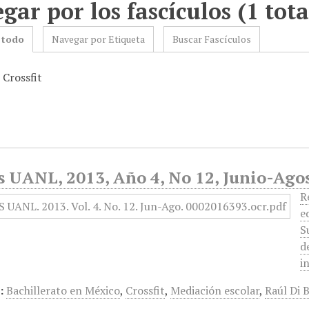
gar por los fascículos (1 tota
 todo
Navegar por Etiqueta
Buscar Fascículos
 Crossfit
s UANL, 2013, Año 4, No 12, Junio-Ago
R
e
S
d
i
:
Bachillerato en México
,
Crossfit
,
Mediación escolar
,
Raúl Di B