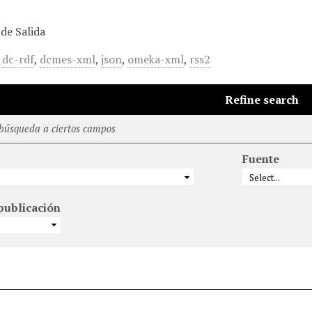
de Salida
,
dc-rdf
,
dcmes-xml
,
json
,
omeka-xml
,
rss2
Refine search
 búsqueda a ciertos campos
Fuente
publicación