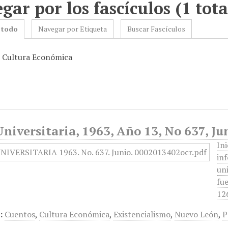
gar por los fascículos (1 tota
 todo
Navegar por Etiqueta
Buscar Fascículos
: Cultura Económica
niversitaria, 1963, Año 13, No 637, Ju
In
in
uni
fue
12
:
Cuentos
,
Cultura Económica
,
Existencialismo
,
Nuevo León
,
P