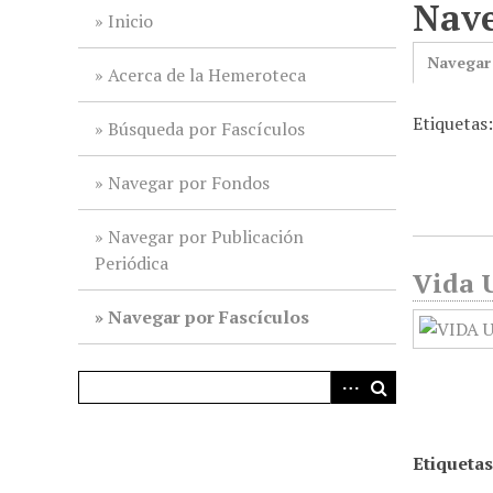
Nave
i
Inicio
n
Navegar
c
Acerca de la Hemeroteca
i
Etiquetas
p
Búsqueda por Fascículos
a
l
Navegar por Fondos
Navegar por Publicación
Periódica
Vida U
Navegar por Fascículos
Etiquetas