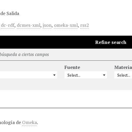
de Salida
,
dc-rdf
,
dcmes-xml
,
json
,
omeka-xml
,
rss2
Refine search
 búsqueda a ciertos campos
Fuente
Materia
nología de
Omeka
.