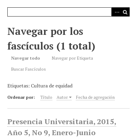
i
n
c
i
Navegar por los
p
a
fascículos (1 total)
l
Navegar todo
Navegar por Etiqueta
Buscar Fascículos
Etiquetas: Cultura de equidad
Ordenar por:
Título
Autor
Fecha de agregación
Presencia Universitaria, 2015,
Año 5, No 9, Enero-Junio