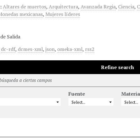
:
Altares de muertos
,
Arquitectura
,
Avanzada Regia
,
Ciencia
,
C
Monedas mexicanas
,
Mujeres líderes
de Salida
,
dc-rdf
,
dcmes-xml
,
json
,
omeka-xml
,
rss2
Refine search
 búsqueda a ciertos campos
Fuente
Materia