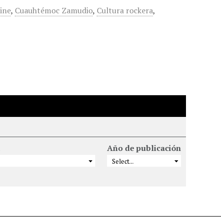
ine
,
Cuauhtémoc Zamudio
,
Cultura rockera
,
Año de publicación