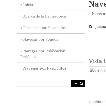
Nave
i
Inicio
n
Navegar
c
Acerca de la Hemeroteca
i
Etiquetas
p
Búsqueda por Fascículos
a
l
Navegar por Fondos
Navegar por Publicación
Periódica
Vida U
Navegar por Fascículos
cambia a 