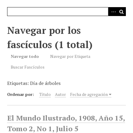
i
n
c
i
Navegar por los
p
a
fascículos (1 total)
l
Navegar todo
Navegar por Etiqueta
Buscar Fascículos
Etiquetas: Día de árboles
Ordenar por:
Título
Autor
Fecha de agregación
El Mundo Ilustrado, 1908, Año 15,
Tomo 2, No 1, Julio 5