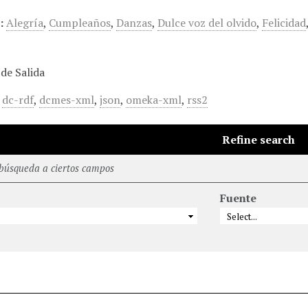
:
Alegría
,
Cumpleaños
,
Danzas
,
Dulce voz del olvido
,
Felicidad
de Salida
,
dc-rdf
,
dcmes-xml
,
json
,
omeka-xml
,
rss2
Refine search
 búsqueda a ciertos campos
Fuente