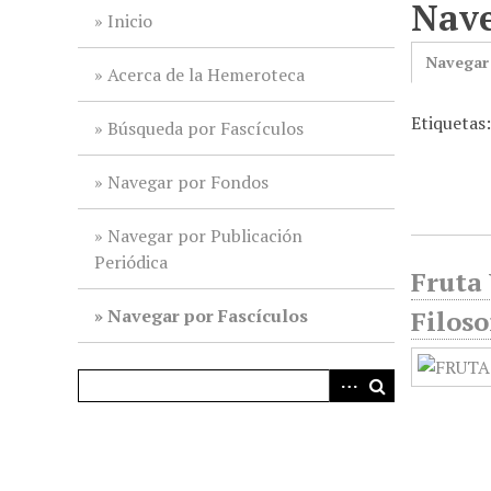
Nave
i
Inicio
n
Navegar
c
Acerca de la Hemeroteca
i
Etiquetas
p
Búsqueda por Fascículos
a
l
Navegar por Fondos
Navegar por Publicación
Periódica
Fruta 
Navegar por Fascículos
Filoso