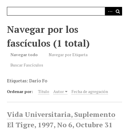
i
n
c
i
Navegar por los
p
a
fascículos (1 total)
l
Navegar todo
Navegar por Etiqueta
Buscar Fascículos
Etiquetas: Darío Fo
Ordenar por:
Título
Autor
Fecha de agregación
Vida Universitaria, Suplemento
El Tigre, 1997, No 6, Octubre 31