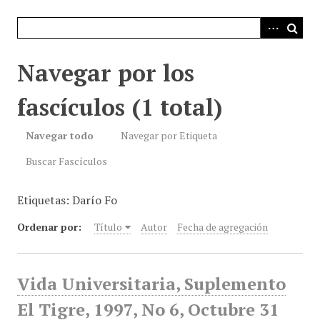
i
n
c
i
Navegar por los
p
a
fascículos (1 total)
l
Navegar todo
Navegar por Etiqueta
Buscar Fascículos
Etiquetas: Darío Fo
Ordenar por:
Título
Autor
Fecha de agregación
Vida Universitaria, Suplemento
El Tigre, 1997, No 6, Octubre 31