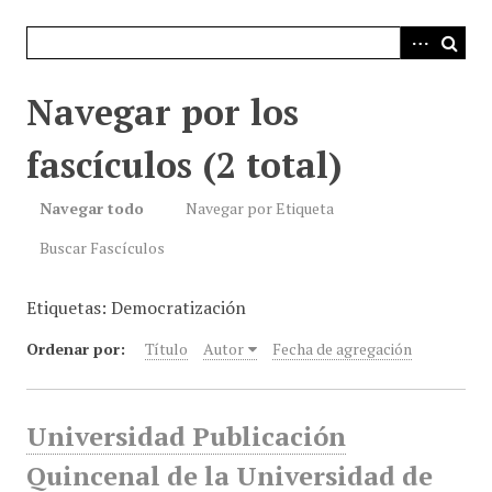
i
n
c
i
Navegar por los
p
a
fascículos (2 total)
l
Navegar todo
Navegar por Etiqueta
Buscar Fascículos
Etiquetas: Democratización
Ordenar por:
Título
Autor
Fecha de agregación
Universidad Publicación
Quincenal de la Universidad de