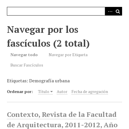
i
n
c
i
Navegar por los
p
a
fascículos (2 total)
l
Navegar todo
Navegar por Etiqueta
Buscar Fascículos
Etiquetas: Demografía urbana
Ordenar por:
Título
Autor
Fecha de agregación
Contexto, Revista de la Facultad
de Arquitectura, 2011-2012, Año