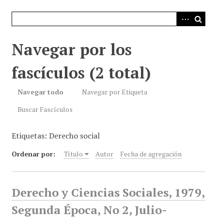
i
n
c
i
Navegar por los
p
a
fascículos (2 total)
l
Navegar todo
Navegar por Etiqueta
Buscar Fascículos
Etiquetas: Derecho social
Ordenar por:
Título
Autor
Fecha de agregación
Derecho y Ciencias Sociales, 1979,
Segunda Época, No 2, Julio-