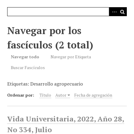
i
n
c
i
Navegar por los
p
a
fascículos (2 total)
l
Navegar todo
Navegar por Etiqueta
Buscar Fascículos
Etiquetas: Desarrollo agropecuario
Ordenar por:
Título
Autor
Fecha de agregación
Vida Universitaria, 2022, Año 28,
No 334, Julio