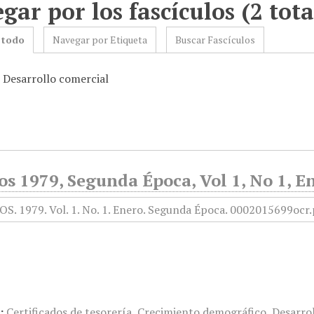
gar por los fascículos (2 tota
 todo
Navegar por Etiqueta
Buscar Fascículos
: Desarrollo comercial
s 1979, Segunda Época, Vol 1, No 1, E
:
Certificados de tesorería
,
Crecimiento demográfico
,
Desarro