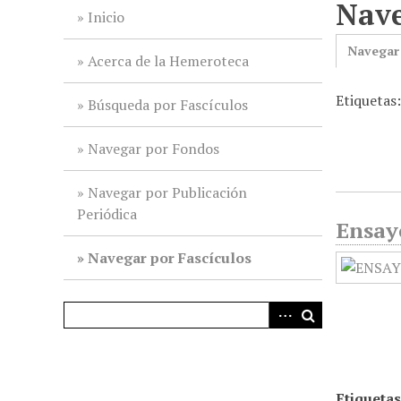
Nave
i
Inicio
n
Navegar
c
Acerca de la Hemeroteca
i
Etiquetas
p
Búsqueda por Fascículos
a
l
Navegar por Fondos
Navegar por Publicación
Periódica
Ensayo
Navegar por Fascículos
Etiquetas