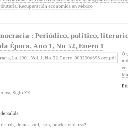
ributaria
,
Recuperación económica en México
ocracia : Periódico, político, literari
a Época, Año 1, No 32, Enero 1
Ór
ind
ec
Mar
Et
blica
,
Siglo XX
de Salida
,
dc-rdf
,
dcmes-xml
,
json
,
omeka-xml
,
rss2