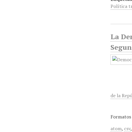
Política t
La Dem
Segund
de la Repú
Formatos 
atom
,
csv