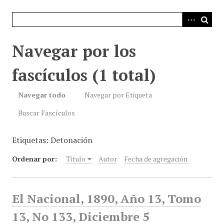
i
n
c
i
Navegar por los
p
a
fascículos (1 total)
l
Navegar todo
Navegar por Etiqueta
Buscar Fascículos
Etiquetas: Detonación
Ordenar por:
Título
Autor
Fecha de agregación
El Nacional, 1890, Año 13, Tomo
13, No 133, Diciembre 5