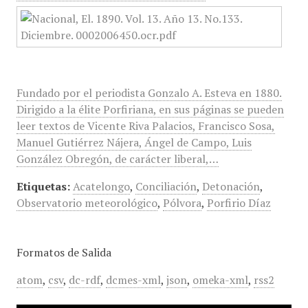
Fundado por el periodista Gonzalo A. Esteva en 1880.
Dirigido a la élite Porfiriana, en sus páginas se pueden
leer textos de Vicente Riva Palacios, Francisco Sosa,
Manuel Gutiérrez Nájera, Ángel de Campo, Luis
González Obregón, de carácter liberal,…
Etiquetas:
Acatelongo
,
Conciliación
,
Detonación
,
Observatorio meteorológico
,
Pólvora
,
Porfirio Díaz
Formatos de Salida
atom
,
csv
,
dc-rdf
,
dcmes-xml
,
json
,
omeka-xml
,
rss2