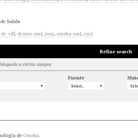
de Salida
,
dc-rdf
,
dcmes-xml
,
json
,
omeka-xml
,
rss2
Refine search
 búsqueda a ciertos campos
Fuente
Mate
nología de
Omeka
.