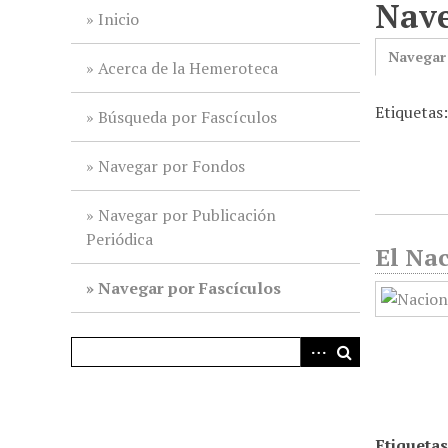
Nave
i
Inicio
n
Navegar
c
Acerca de la Hemeroteca
i
Etiquetas
p
Búsqueda por Fascículos
a
l
Navegar por Fondos
Navegar por Publicación
Periódica
El Nac
Navegar por Fascículos
Etiquetas