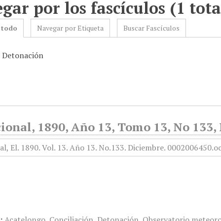
gar por los fascículos (1 tota
 todo
Navegar por Etiqueta
Buscar Fascículos
: Detonación
ional, 1890, Año 13, Tomo 13, No 133,
:
Acatelongo
,
Conciliación
,
Detonación
,
Observatorio meteoro