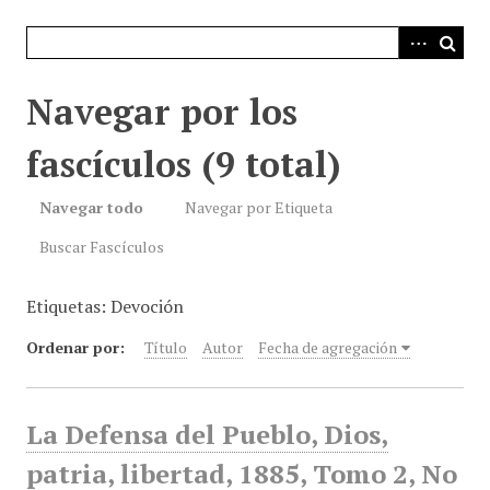
i
n
c
i
Navegar por los
p
a
fascículos (9 total)
l
Navegar todo
Navegar por Etiqueta
Buscar Fascículos
Etiquetas: Devoción
Ordenar por:
Título
Autor
Fecha de agregación
La Defensa del Pueblo, Dios,
patria, libertad, 1885, Tomo 2, No