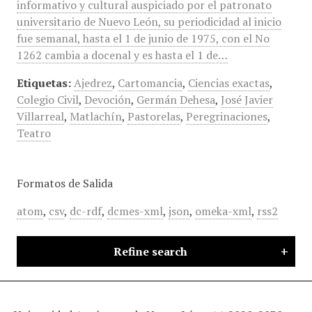
informativo y cultural auspiciado por el patronato
universitario de Nuevo León, su periodicidad al inicio
fue semanal, hasta el 1 de junio de 1975, con el No
1262 cambia a docenal y es hasta el 1 de…
Etiquetas:
Ajedrez
,
Cartomancia
,
Ciencias exactas
,
Colegio Civil
,
Devoción
,
Germán Dehesa
,
José Javier
Villarreal
,
Matlachín
,
Pastorelas
,
Peregrinaciones
,
Teatro
Formatos de Salida
atom
,
csv
,
dc-rdf
,
dcmes-xml
,
json
,
omeka-xml
,
rss2
Refine search