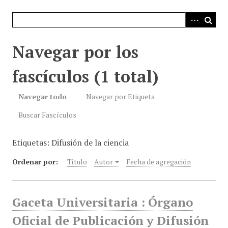
i
n
c
i
Navegar por los
p
a
fascículos (1 total)
l
Navegar todo
Navegar por Etiqueta
Buscar Fascículos
Etiquetas: Difusión de la ciencia
Ordenar por:
Título
Autor
Fecha de agregación
Gaceta Universitaria : Órgano
Oficial de Publicación y Difusión