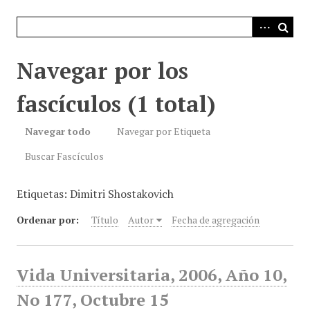
i
n
c
i
Navegar por los
p
a
fascículos (1 total)
l
Navegar todo
Navegar por Etiqueta
Buscar Fascículos
Etiquetas: Dimitri Shostakovich
Ordenar por:
Título
Autor
Fecha de agregación
Vida Universitaria, 2006, Año 10,
No 177, Octubre 15