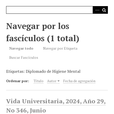
i
n
c
i
Navegar por los
p
a
fascículos (1 total)
l
Navegar todo
Navegar por Etiqueta
Buscar Fascículos
Etiquetas: Diplomado de Higiene Mental
Ordenar por:
Título
Autor
Fecha de agregación
Vida Universitaria, 2024, Año 29,
No 346, Junio