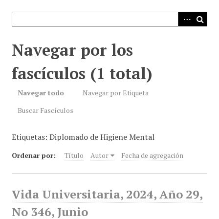
i
n
c
i
Navegar por los
p
a
fascículos (1 total)
l
Navegar todo
Navegar por Etiqueta
Buscar Fascículos
Etiquetas: Diplomado de Higiene Mental
Ordenar por:
Título
Autor
Fecha de agregación
Vida Universitaria, 2024, Año 29,
No 346, Junio