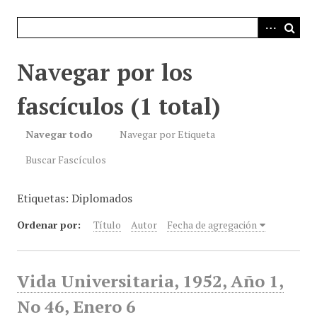
i
n
c
i
Navegar por los
p
a
fascículos (1 total)
l
Navegar todo
Navegar por Etiqueta
Buscar Fascículos
Etiquetas: Diplomados
Ordenar por:
Título
Autor
Fecha de agregación
Vida Universitaria, 1952, Año 1,
No 46, Enero 6