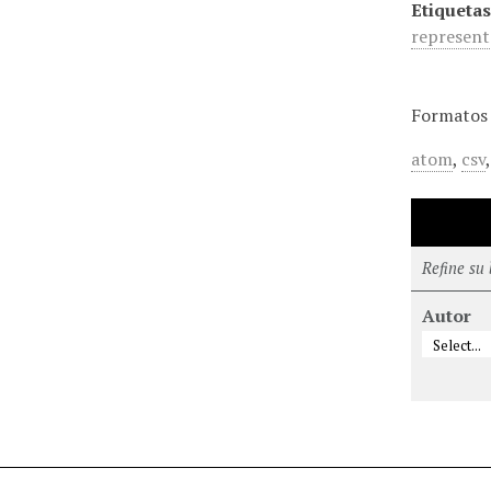
Etiquetas
represent
Formatos 
atom
,
csv
Refine su
Autor