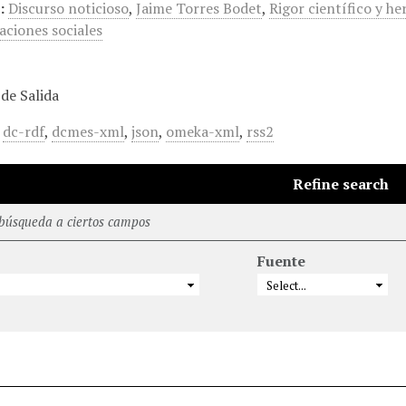
:
Discurso noticioso
,
Jaime Torres Bodet
,
Rigor científico y he
aciones sociales
de Salida
,
dc-rdf
,
dcmes-xml
,
json
,
omeka-xml
,
rss2
Refine search
 búsqueda a ciertos campos
Fuente