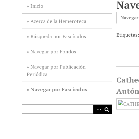
Nave
i
Inicio
n
Navegar
c
Acerca de la Hemeroteca
i
Etiquetas:
p
Búsqueda por Fascículos
a
l
Navegar por Fondos
Navegar por Publicación
Periódica
Cathed
Navegar por Fascículos
Autón