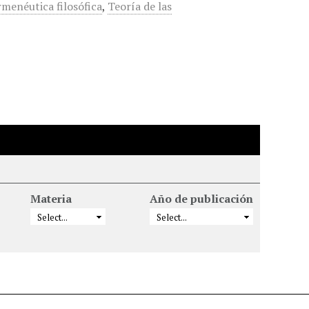
rmenéutica filosófica
,
Teoría de las
Materia
Año de publicación