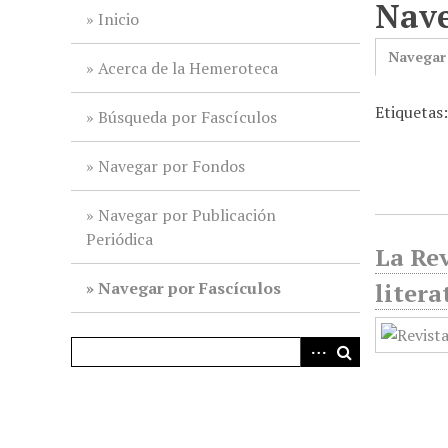
Nave
i
Inicio
n
Navegar
c
Acerca de la Hemeroteca
i
Etiquetas
p
Búsqueda por Fascículos
a
l
Navegar por Fondos
Navegar por Publicación
Periódica
La Rev
Navegar por Fascículos
litera