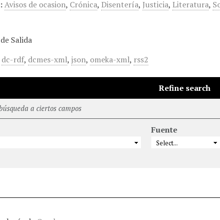
:
Avisos de ocasion
,
Crónica
,
Disentería
,
Justicia
,
Literatura
,
S
de Salida
,
dc-rdf
,
dcmes-xml
,
json
,
omeka-xml
,
rss2
Refine search
 búsqueda a ciertos campos
Fuente