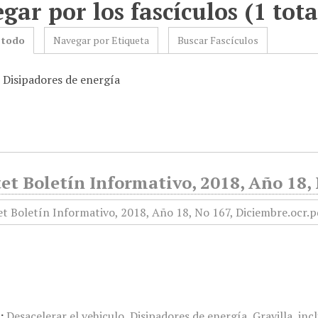
gar por los fascículos (1 tota
 todo
Navegar por Etiqueta
Buscar Fascículos
: Disipadores de energía
et Boletín Informativo, 2018, Año 18,
:
Desacelerar el vehiculo
,
Disipadores de energía
,
Gravilla
,
inc