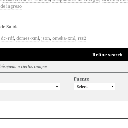
 de ingreso
de Salida
,
dc-rdf
,
dcmes-xml
,
json
,
omeka-xml
,
rss2
Refine search
 búsqueda a ciertos campos
Fuente