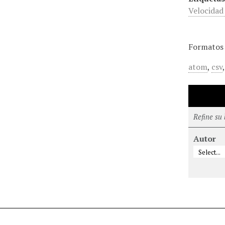
Velocidad
Formatos 
atom
,
csv
Refine su
Autor