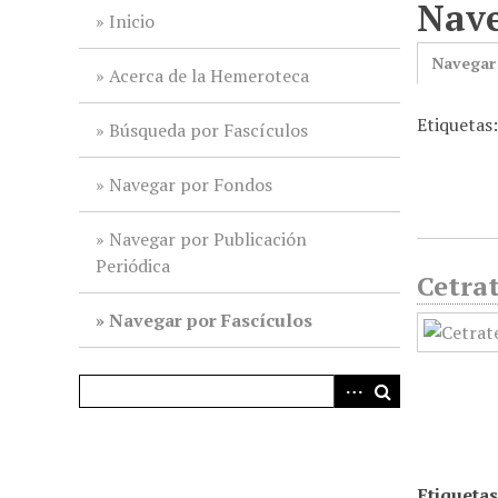
Nave
i
Inicio
n
Navegar
c
Acerca de la Hemeroteca
i
Etiquetas
p
Búsqueda por Fascículos
a
l
Navegar por Fondos
Navegar por Publicación
Periódica
Cetrat
Navegar por Fascículos
Etiquetas