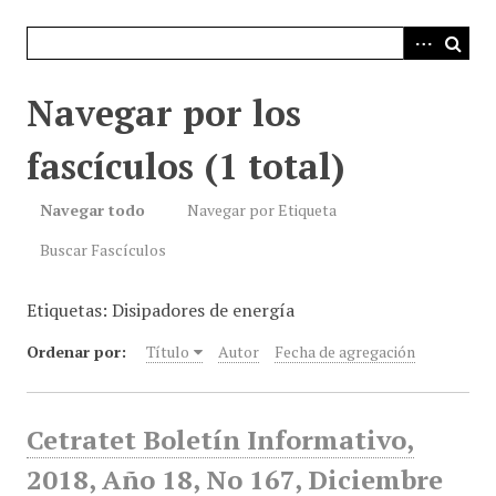
i
n
c
i
Navegar por los
p
a
fascículos (1 total)
l
Navegar todo
Navegar por Etiqueta
Buscar Fascículos
Etiquetas: Disipadores de energía
Ordenar por:
Título
Autor
Fecha de agregación
Cetratet Boletín Informativo,
2018, Año 18, No 167, Diciembre