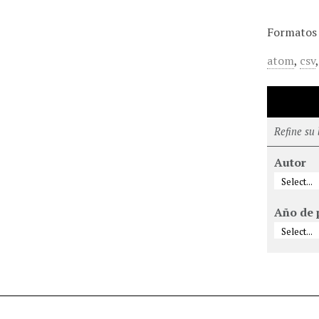
Formatos 
atom
,
csv
Refine su
Autor
Año de 