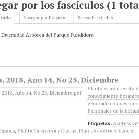
gar por los fascículos (1 tota
 todo
Navegar por Etiqueta
Buscar Fascículos
: Diversidad Arbórea del Parque Fundidora
, 2018, Año 14, No 25, Diciembre
Planta es una revista d
conocimiento botánico 
generado en nuestra reg
Personajes de la botá
Etiquetas:
Azoteas ve
 Pigmea
,
Planta Carnívora y Cactus
,
Plantas contra el cancer