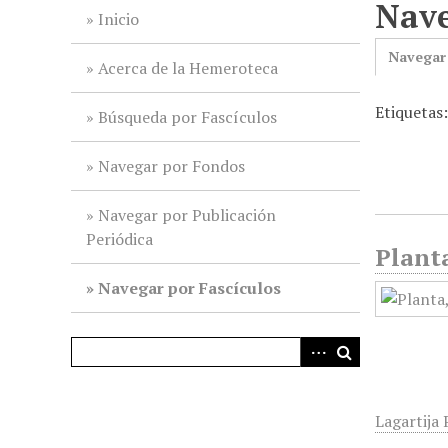
Nave
i
Inicio
n
Navegar
c
Acerca de la Hemeroteca
i
Etiquetas
p
Búsqueda por Fascículos
a
l
Navegar por Fondos
Navegar por Publicación
Periódica
Planta
Navegar por Fascículos
Lagartija