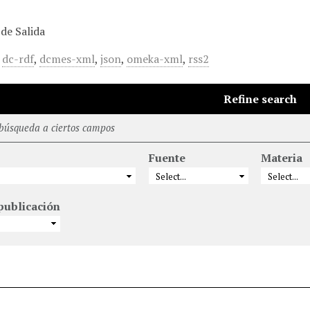
de Salida
,
dc-rdf
,
dcmes-xml
,
json
,
omeka-xml
,
rss2
Refine search
 búsqueda a ciertos campos
Fuente
Materia
publicación