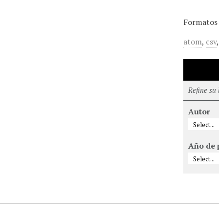
Formatos 
atom
,
csv
Refine su
Autor
Año de 