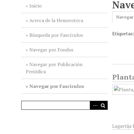
Nave
i
Inicio
n
Navegar
c
Acerca de la Hemeroteca
i
Etiquetas
p
Búsqueda por Fascículos
a
l
Navegar por Fondos
Navegar por Publicación
Periódica
Planta
Navegar por Fascículos
Lagartija