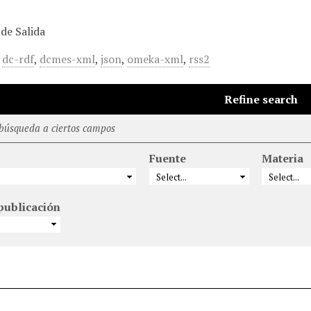
de Salida
,
dc-rdf
,
dcmes-xml
,
json
,
omeka-xml
,
rss2
Refine search
 búsqueda a ciertos campos
Fuente
Materia
publicación