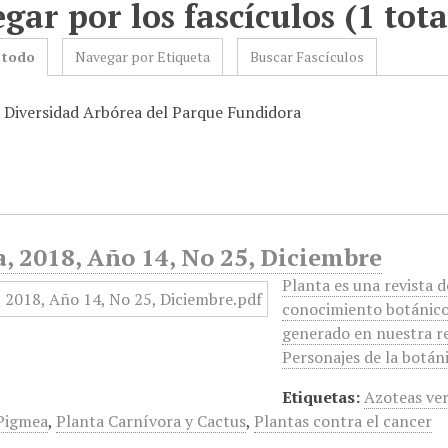
gar por los fascículos (1 tota
 todo
Navegar por Etiqueta
Buscar Fascículos
: Diversidad Arbórea del Parque Fundidora
, 2018, Año 14, No 25, Diciembre
Planta es una revista d
conocimiento botánico 
generado en nuestra reg
Personajes de la botá
Etiquetas:
Azoteas ve
 Pigmea
,
Planta Carnívora y Cactus
,
Plantas contra el cancer