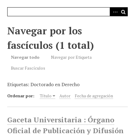
i
n
c
i
Navegar por los
p
a
fascículos (1 total)
l
Navegar todo
Navegar por Etiqueta
Buscar Fascículos
Etiquetas: Doctorado en Derecho
Ordenar por:
Título
Autor
Fecha de agregación
Gaceta Universitaria : Órgano
Oficial de Publicación y Difusión