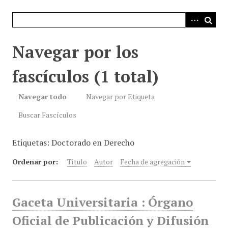
i
n
c
i
Navegar por los
p
a
fascículos (1 total)
l
Navegar todo
Navegar por Etiqueta
Buscar Fascículos
Etiquetas: Doctorado en Derecho
Ordenar por:
Título
Autor
Fecha de agregación
Gaceta Universitaria : Órgano
Oficial de Publicación y Difusión