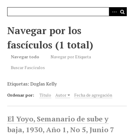
i
n
c
i
Navegar por los
p
a
fascículos (1 total)
l
Navegar todo
Navegar por Etiqueta
Buscar Fascículos
Etiquetas: Doglas Kelly
Ordenar por:
Título
Autor
Fecha de agregación
El Yoyo, Semanario de sube y
baja, 1930, Año 1, No 5, Junio 7