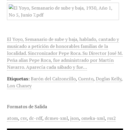
El Yoyo, Semanario de sube y baja, hablado, cantado y
musicado a petición de honorables familias de la
localidad. Sincronizador Pepe Roca. Su Director José M.
Peña alias Pepe Roca, fue administrado por Martín
Navarro. Aparecía cada sábado y fue…
Etiquetas:
Barón del Calzoncillo
,
Cuento
,
Doglas Kelly
,
Lon Chaney
Formatos de Salida
atom
,
csv
,
dc-rdf
,
dcmes-xml
,
json
,
omeka-xml
,
rss2