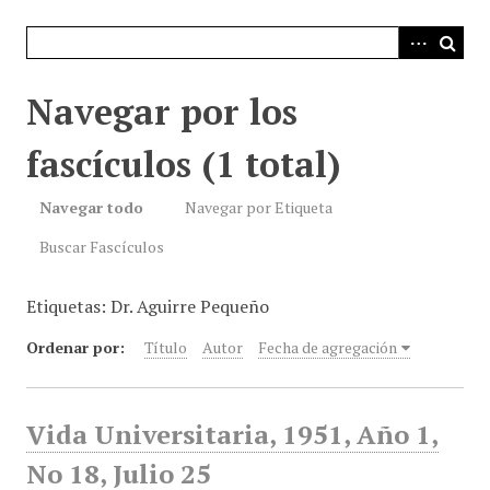
i
n
c
i
Navegar por los
p
a
fascículos (1 total)
l
Navegar todo
Navegar por Etiqueta
Buscar Fascículos
Etiquetas: Dr. Aguirre Pequeño
Ordenar por:
Título
Autor
Fecha de agregación
Vida Universitaria, 1951, Año 1,
No 18, Julio 25