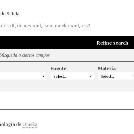
de Salida
,
dc-rdf
,
dcmes-xml
,
json
,
omeka-xml
,
rss2
Refine search
 búsqueda a ciertos campos
Fuente
Materia
nología de
Omeka
.