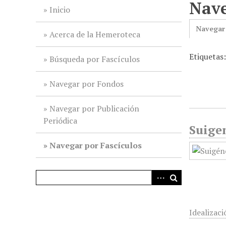
Nave
i
Inicio
n
Navegar
c
Acerca de la Hemeroteca
i
Etiquetas
p
Búsqueda por Fascículos
a
l
Navegar por Fondos
Navegar por Publicación
Periódica
Suigen
Navegar por Fascículos
Idealizaci