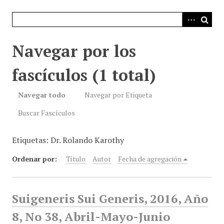
i
n
c
i
Navegar por los
p
a
fascículos (1 total)
l
Navegar todo
Navegar por Etiqueta
Buscar Fascículos
Etiquetas: Dr. Rolando Karothy
Ordenar por:
Título
Autor
Fecha de agregación
Suigeneris Sui Generis, 2016, Año
8, No 38, Abril-Mayo-Junio