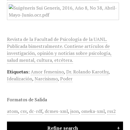
Revista de la Facultad de Psicología de la UANL.
Publicada bimestralmente. Contiene artículos de
investigación, opinión y noticias sobre psicología,
salud mental, cultura, etcétera.
Etiquetas:
Amor femenino
,
Dr. Rolando Karothy
,
Idealización
,
Narcisismo
,
Poder
Formatos de Salida
atom
,
csv
,
dc-rdf
,
dcmes-xml
,
json
,
omeka-xml
,
rss2
Refine search