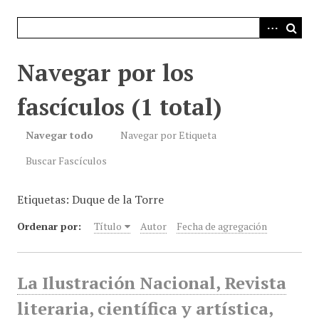
i
n
c
i
Navegar por los
p
a
fascículos (1 total)
l
Navegar todo
Navegar por Etiqueta
Buscar Fascículos
Etiquetas: Duque de la Torre
Ordenar por:
Título
Autor
Fecha de agregación
La Ilustración Nacional, Revista
literaria, científica y artística,