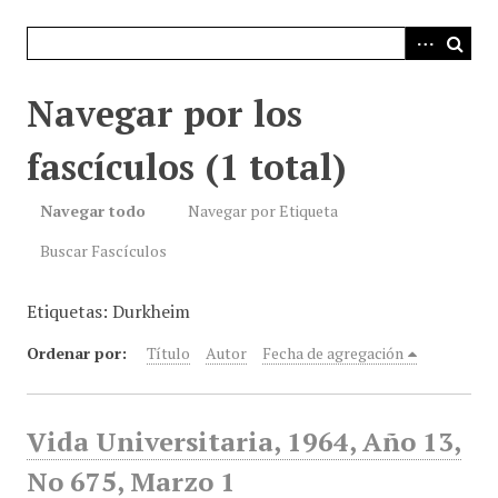
i
n
c
i
Navegar por los
p
a
fascículos (1 total)
l
Navegar todo
Navegar por Etiqueta
Buscar Fascículos
Etiquetas: Durkheim
Ordenar por:
Título
Autor
Fecha de agregación
Vida Universitaria, 1964, Año 13,
No 675, Marzo 1