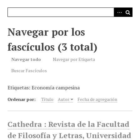
i
n
c
i
Navegar por los
p
a
fascículos (3 total)
l
Navegar todo
Navegar por Etiqueta
Buscar Fascículos
Etiquetas: Economía campesina
Ordenar por:
Título
Autor
Fecha de agregación
Cathedra : Revista de la Facultad
de Filosofía y Letras, Universidad