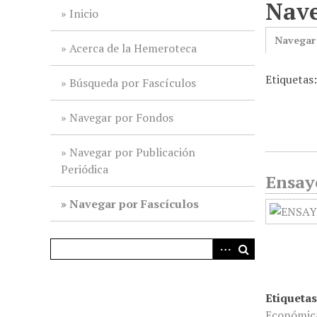
Nave
i
Inicio
n
Navegar
c
Acerca de la Hemeroteca
i
Etiquetas
p
Búsqueda por Fascículos
a
l
Navegar por Fondos
Navegar por Publicación
Periódica
Ensayo
Navegar por Fascículos
Etiquetas
Económic