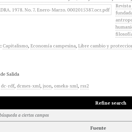
Revista
fundada
antropo
humanida
filosofí
:
Capitalismo
,
Economía campesina
,
Libre cambio y protecci
de Salida
,
dc-rdf
,
dcmes-xml
,
json
,
omeka-xml
,
rss2
Refine search
 búsqueda a ciertos campos
Fuente