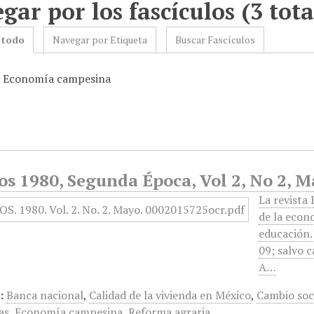
gar por los fascículos (3 tota
 todo
Navegar por Etiqueta
Buscar Fascículos
: Economía campesina
s 1980, Segunda Época, Vol 2, No 2, M
La revista
de la econo
educación. 
09; salvo 
A…
:
Banca nacional
,
Calidad de la vivienda en México
,
Cambio soci
as
,
Economía campesina
,
Reforma agraria