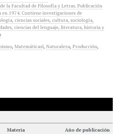
 de la Facultad de Filosofía y Letras. Publicación
 en 1974. Contiene investigaciones de
logía, ciencias sociales, cultura, sociología,
des, ciencias del lenguaje, literatura, historia y
a
onismo
,
Matemáticasl
,
Naturaleza
,
Producción
,
Materia
Año de publicación