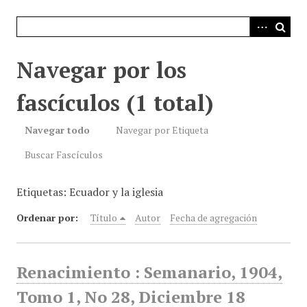
i
n
c
i
Navegar por los
p
a
fascículos (1 total)
l
Navegar todo
Navegar por Etiqueta
Buscar Fascículos
Etiquetas: Ecuador y la iglesia
Ordenar por:
Título
Autor
Fecha de agregación
Renacimiento : Semanario, 1904,
Tomo 1, No 28, Diciembre 18