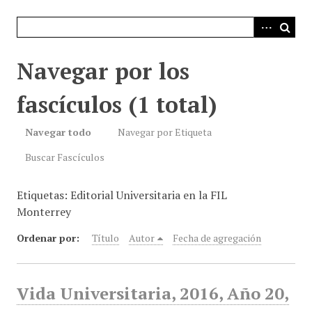
i
n
c
i
Navegar por los
p
a
fascículos (1 total)
l
Navegar todo
Navegar por Etiqueta
Buscar Fascículos
Etiquetas: Editorial Universitaria en la FIL
Monterrey
Ordenar por:
Título
Autor
Fecha de agregación
Vida Universitaria, 2016, Año 20,