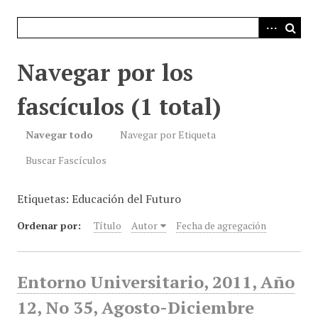
i
n
c
i
Navegar por los
p
a
fascículos (1 total)
l
Navegar todo
Navegar por Etiqueta
Buscar Fascículos
Etiquetas: Educación del Futuro
Ordenar por:
Título
Autor
Fecha de agregación
Entorno Universitario, 2011, Año
12, No 35, Agosto-Diciembre