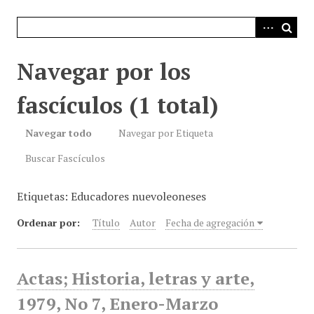
i
n
c
i
Navegar por los
p
a
fascículos (1 total)
l
Navegar todo
Navegar por Etiqueta
Buscar Fascículos
Etiquetas: Educadores nuevoleoneses
Ordenar por:
Título
Autor
Fecha de agregación
Actas; Historia, letras y arte,
1979, No 7, Enero-Marzo