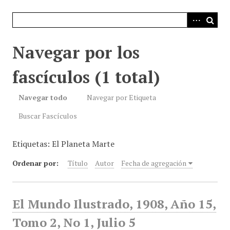
i
n
c
i
Navegar por los
p
a
fascículos (1 total)
l
Navegar todo
Navegar por Etiqueta
Buscar Fascículos
Etiquetas: El Planeta Marte
Ordenar por:
Título
Autor
Fecha de agregación
El Mundo Ilustrado, 1908, Año 15,
Tomo 2, No 1, Julio 5